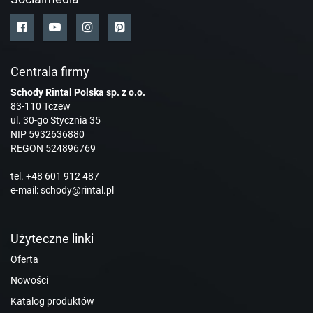
Centrala firmy
Schody Rintal Polska sp. z o.o.
83-110 Tczew
ul. 30-go Stycznia 35
NIP 5932636880
REGON 524896769
tel.
+48 601 912 487
e-mail:
schody@rintal.pl
Użyteczne linki
Oferta
Nowości
Katalog produktów