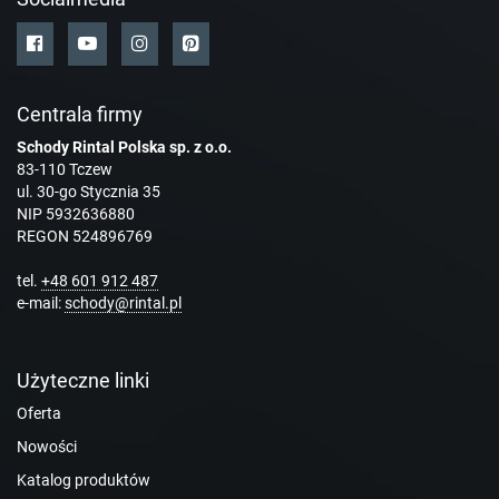
Centrala firmy
Schody Rintal Polska sp. z o.o.
83-110 Tczew
ul. 30-go Stycznia 35
NIP 5932636880
REGON 524896769
tel.
+48 601 912 487
e-mail:
schody@rintal.pl
Użyteczne linki
Oferta
Nowości
Katalog produktów