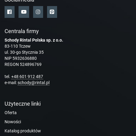
Centrala firmy
Schody Rintal Polska sp. z o.o.
83-110 Tczew
ul. 30-go Stycznia 35
NIP 5932636880
REGON 524896769
tel.
+48 601 912 487
e-mail:
schody@rintal.pl
Użyteczne linki
Oferta
Nowości
Katalog produktów