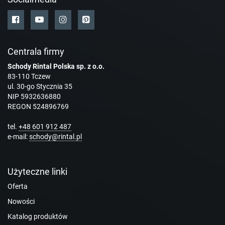
Centrala firmy
Schody Rintal Polska sp. z o.o.
83-110 Tczew
ul. 30-go Stycznia 35
NIP 5932636880
REGON 524896769
tel.
+48 601 912 487
e-mail:
schody@rintal.pl
Użyteczne linki
Oferta
Nowości
Katalog produktów