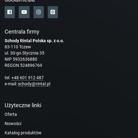
Centrala firmy
Schody Rintal Polska sp. z o.o.
83-110 Tczew
ul. 30-go Stycznia 35
NIP 5932636880
REGON 524896769
tel.
+48 601 912 487
e-mail:
schody@rintal.pl
Użyteczne linki
Oferta
Nowości
Katalog produktów