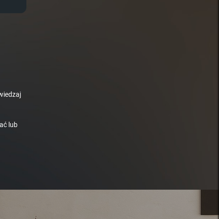
wiedzaj
ać lub