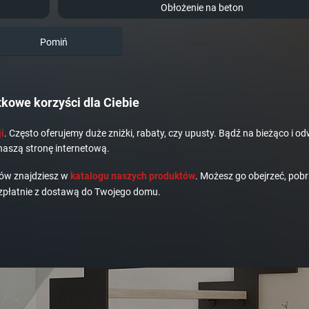
Obłożenie na beton
Pomiń
kowe korzyści dla Ciebie
i
. Często oferujemy duże zniżki, rabaty, czy upusty. Bądź na bieżąco i od
naszą stronę internetową.
dów znajdziesz w
katalogu naszych produktów
. Możesz go obejrzeć, pobr
płatnie z dostawą do Twojego domu.