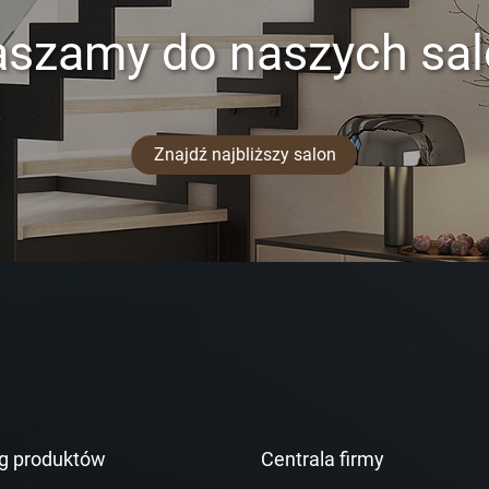
aszamy do naszych sa
Znajdź najbliższy salon
g produktów
Centrala firmy