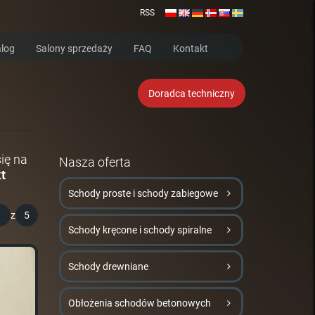
RSS
log
Salony sprzedaży
FAQ
Kontakt
Doradca techniczny
ię na
Nasza oferta
t
Schody proste i schody zabiegowe
1
z
5
Schody kręcone i schody spiralne
Schody drewniane
Obłożenia schodów betonowych