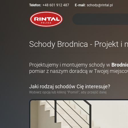
Telefon:
+48 601 912 487
E-mail:
schody@rintal.pl
Schody Brodnica - Projekt i
Projektujemy i montujemy schody w
Brodni
pomiar z naszym doradcą w Twojej miejsco
Jaki rodzaj schodów Cię interesuje?
Wybierz opcję lub kliknij "Pomiń", aby przejść dalej