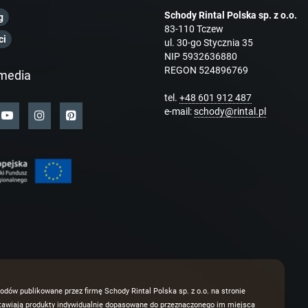
Schody Rintal Polska sp. z o.o.
g
83-110 Tczew
ci
ul. 30-go Stycznia 35
NIP 5932636880
REGON 524896769
media
tel.
+48 601 912 487
e-mail:
schody@rintal.pl
odów publikowane przez firmę Schody Rintal Polska sp. z o.o. na stronie
dstawiają produkty indywidualnie dopasowane do przeznaczonego im miejsca