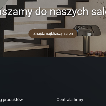
aszamy do naszych sa
Znajdź najbliższy salon
g produktów
Centrala firmy