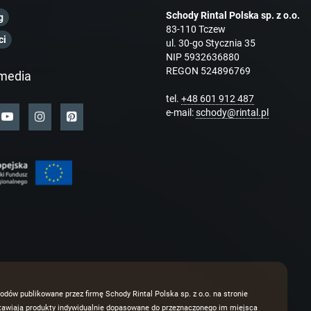
Schody Rintal Polska sp. z o.o.
g
83-110 Tczew
ci
ul. 30-go Stycznia 35
NIP 5932636880
REGON 524896769
media
tel.
+48 601 912 487
e-mail:
schody@rintal.pl
odów publikowane przez firmę Schody Rintal Polska sp. z o.o. na stronie
dstawiają produkty indywidualnie dopasowane do przeznaczonego im miejsca