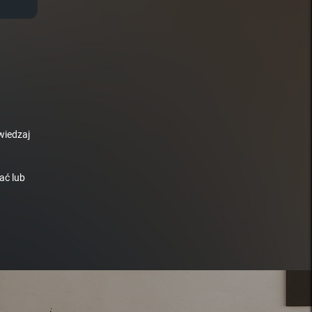
wiedzaj
ać lub