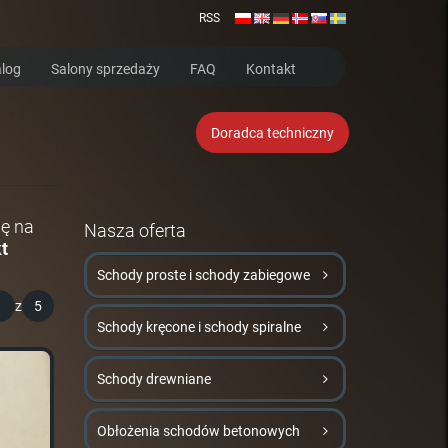
RSS
log
Salony sprzedaży
FAQ
Kontakt
Doradca techniczny
ię na
Nasza oferta
t
Schody proste i schody zabiegowe
1
z
5
Schody kręcone i schody spiralne
Schody drewniane
Obłożenia schodów betonowych