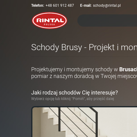
Telefon:
+48 601 912 487
E-mail:
schody@rintal.pl
Schody Brusy - Projekt i mo
Projektujemy i montujemy schody w
Brusac
pomiar z naszym doradcą w Twojej miejsco
Jaki rodzaj schodów Cię interesuje?
Wybierz opcję lub kliknij "Pomiń", aby przejść dalej