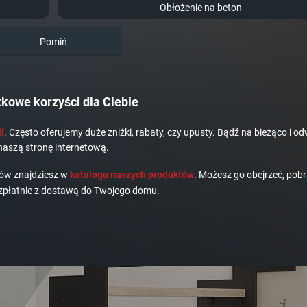
Obłożenie na beton
Pomiń
kowe korzyści dla Ciebie
i
. Często oferujemy duże zniżki, rabaty, czy upusty. Bądź na bieżąco i od
naszą stronę internetową.
dów znajdziesz w
katalogu naszych produktów
. Możesz go obejrzeć, pobr
płatnie z dostawą do Twojego domu.