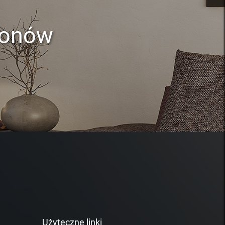
lonów
Użyteczne linki