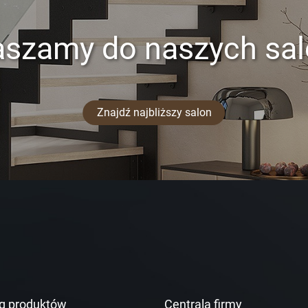
aszamy do naszych sa
Znajdź najbliższy salon
g produktów
Centrala firmy