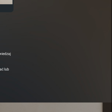
wiedzaj
ać lub