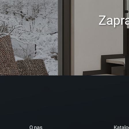
Zapr
O nas
Katalo