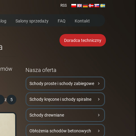
RSS
log
Salony sprzedaży
FAQ
Kontakt
Doradca techniczny
a
 umów
Nasza oferta
Schody proste i schody zabiegowe
Schody kręcone i schody spiralne
1
z
5
Schody drewniane
Obłożenia schodów betonowych