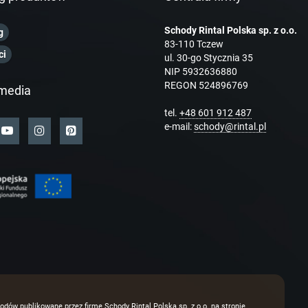
Schody Rintal Polska sp. z o.o.
g
83-110 Tczew
ci
ul. 30-go Stycznia 35
NIP 5932636880
REGON 524896769
media
tel.
+48 601 912 487
e-mail:
schody@rintal.pl
odów publikowane przez firmę Schody Rintal Polska sp. z o.o. na stronie