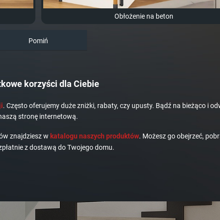
Obłożenie na beton
Pomiń
kowe korzyści dla Ciebie
i
. Często oferujemy duże zniżki, rabaty, czy upusty. Bądź na bieżąco i od
naszą stronę internetową.
dów znajdziesz w
katalogu naszych produktów
. Możesz go obejrzeć, pobr
płatnie z dostawą do Twojego domu.