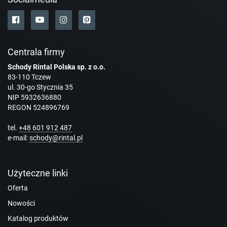
Centrala firmy
Schody Rintal Polska sp. z o.o.
83-110 Tczew
ul. 30-go Stycznia 35
NIP 5932636880
REGON 524896769
tel.
+48 601 912 487
e-mail:
schody@rintal.pl
Użyteczne linki
Oferta
Nowości
Katalog produktów