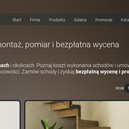
Start
Firma
Produkty
Galeria
Promocje
Kata
 montaż, pomiar i bezpłatna wycena
nach
i okolicach. Poznaj koszt wykonania schodów i umó
scowości. Zamów schody i zyskaj
bezpłatną wycenę i pro
Krok