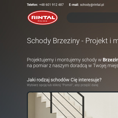
Telefon:
+48 601 912 487
E-mail:
schody@rintal.pl
Schody Brzeziny - Projekt i
Projektujemy i montujemy schody w
Brzezi
na pomiar z naszym doradcą w Twojej miej
Jaki rodzaj schodów Cię interesuje?
Wybierz opcję lub kliknij "Pomiń", aby przejść dalej