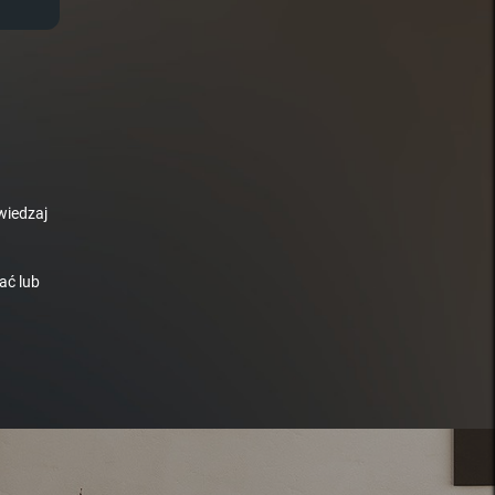
wiedzaj
ać lub