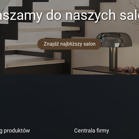
aszamy do naszych sa
Znajdź najbliższy salon
g produktów
Centrala firmy