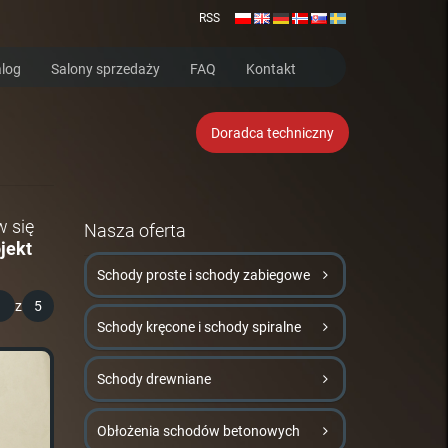
RSS
log
Salony sprzedaży
FAQ
Kontakt
Doradca techniczny
w się
Nasza oferta
jekt
Schody proste i schody zabiegowe
1
z
5
Schody kręcone i schody spiralne
Schody drewniane
Obłożenia schodów betonowych