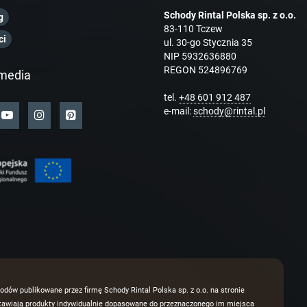
Schody Rintal Polska sp. z o.o.
g
83-110 Tczew
ci
ul. 30-go Stycznia 35
NIP 5932636880
REGON 524896769
media
tel.
+48 601 912 487
e-mail:
schody@rintal.pl
odów publikowane przez firmę Schody Rintal Polska sp. z o.o. na stronie
dstawiają produkty indywidualnie dopasowane do przeznaczonego im miejsca