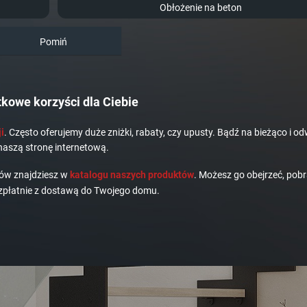
Obłożenie na beton
Pomiń
kowe korzyści dla Ciebie
i
. Często oferujemy duże zniżki, rabaty, czy upusty. Bądź na bieżąco i od
naszą stronę internetową.
dów znajdziesz w
katalogu naszych produktów
. Możesz go obejrzeć, pobr
płatnie z dostawą do Twojego domu.