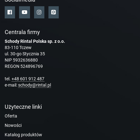
Centrala firmy
Schody Rintal Polska sp. z o.o.
83-110 Tczew
ul. 30-go Stycznia 35
NIP 5932636880
REGON 524896769
tel.
+48 601 912 487
e-mail:
schody@rintal.pl
Użyteczne linki
Oferta
Nowości
Katalog produktów