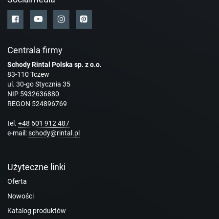
Centrala firmy
Schody Rintal Polska sp. z o.o.
83-110 Tczew
ul. 30-go Stycznia 35
NIP 5932636880
REGON 524896769
tel.
+48 601 912 487
e-mail:
schody@rintal.pl
Użyteczne linki
Oferta
Nowości
Katalog produktów