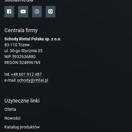
Centrala firmy
Schody Rintal Polska sp. z o.o.
83-110 Tczew
ul. 30-go Stycznia 35
NIP 5932636880
REGON 524896769
tel.
+48 601 912 487
e-mail:
schody@rintal.pl
Użyteczne linki
Oferta
Nowości
Katalog produktów