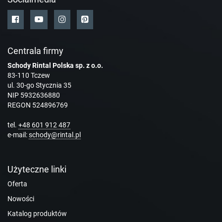
Centrala firmy
Schody Rintal Polska sp. z o.o.
83-110 Tczew
ul. 30-go Stycznia 35
NIP 5932636880
REGON 524896769
tel.
+48 601 912 487
e-mail:
schody@rintal.pl
Użyteczne linki
Oferta
Nowości
Katalog produktów