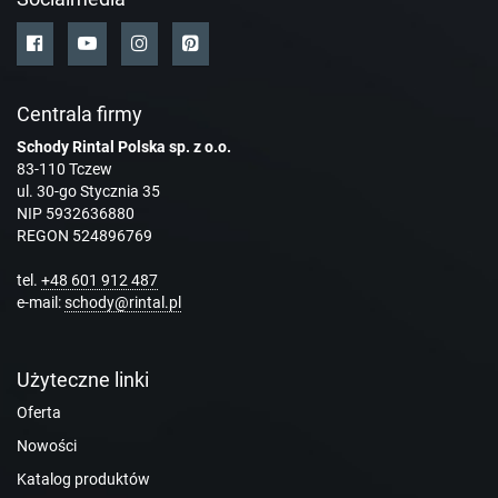
Centrala firmy
Schody Rintal Polska sp. z o.o.
83-110 Tczew
ul. 30-go Stycznia 35
NIP 5932636880
REGON 524896769
tel.
+48 601 912 487
e-mail:
schody@rintal.pl
Użyteczne linki
Oferta
Nowości
Katalog produktów