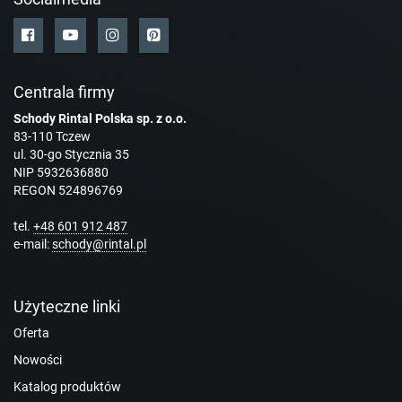
Centrala firmy
Schody Rintal Polska sp. z o.o.
83-110 Tczew
ul. 30-go Stycznia 35
NIP 5932636880
REGON 524896769
tel.
+48 601 912 487
e-mail:
schody@rintal.pl
Użyteczne linki
Oferta
Nowości
Katalog produktów