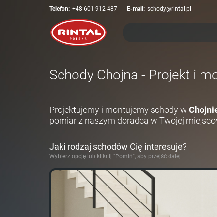
Telefon:
+48 601 912 487
E-mail:
schody@rintal.pl
Schody Chojna - Projekt i m
Projektujemy i montujemy schody w
Chojni
pomiar z naszym doradcą w Twojej miejsco
Jaki rodzaj schodów Cię interesuje?
Wybierz opcję lub kliknij "Pomiń", aby przejść dalej