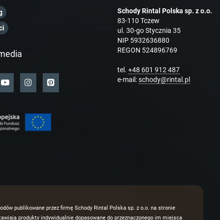
Schody Rintal Polska sp. z o.o.
g
83-110 Tczew
ci
ul. 30-go Stycznia 35
NIP 5932636880
REGON 524896769
media
tel.
+48 601 912 487
e-mail:
schody@rintal.pl
odów publikowane przez firmę Schody Rintal Polska sp. z o.o. na stronie
dstawiają produkty indywidualnie dopasowane do przeznaczonego im miejsca