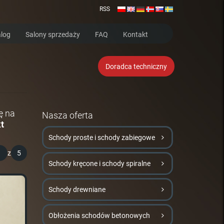
RSS
log
Salony sprzedaży
FAQ
Kontakt
Doradca techniczny
ę na
Nasza oferta
t
Schody proste i schody zabiegowe
1
z
5
Schody kręcone i schody spiralne
Schody drewniane
Obłożenia schodów betonowych