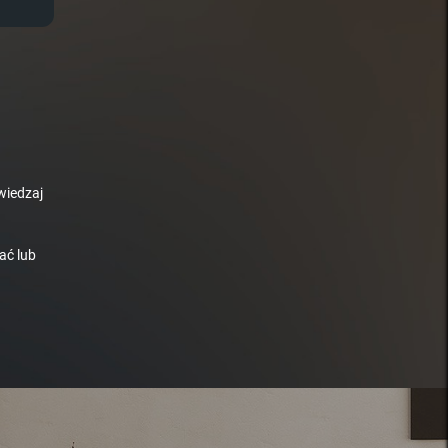
wiedzaj
ać lub