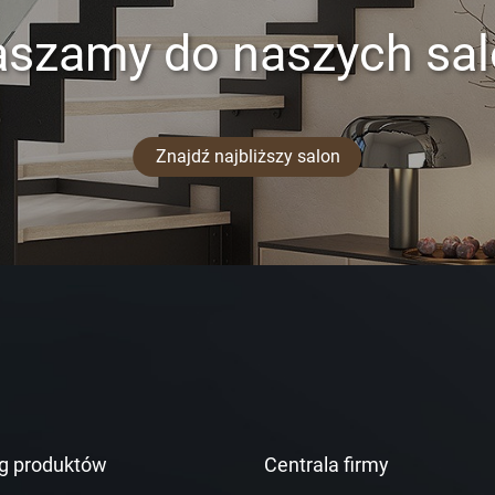
aszamy do naszych sa
Znajdź najbliższy salon
g produktów
Centrala firmy