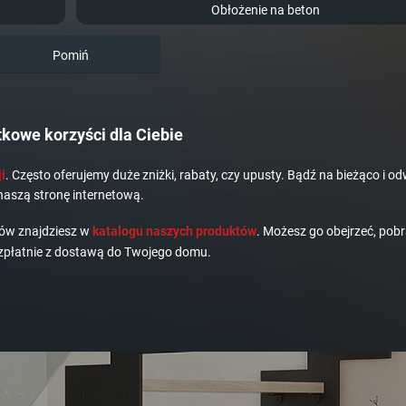
Obłożenie na beton
Pomiń
kowe korzyści dla Ciebie
i
. Często oferujemy duże zniżki, rabaty, czy upusty. Bądź na bieżąco i od
naszą stronę internetową.
dów znajdziesz w
katalogu naszych produktów
. Możesz go obejrzeć, pobr
płatnie z dostawą do Twojego domu.