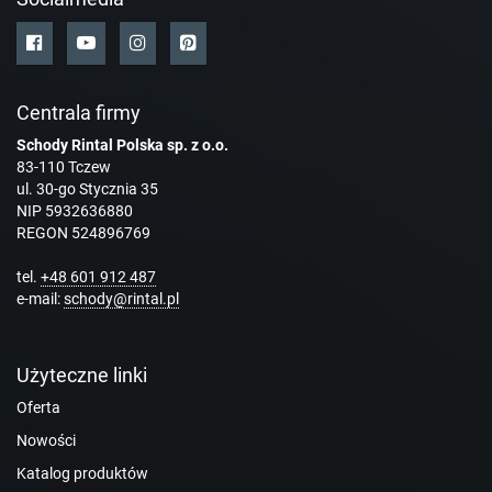
Centrala firmy
Schody Rintal Polska sp. z o.o.
83-110 Tczew
ul. 30-go Stycznia 35
NIP 5932636880
REGON 524896769
tel.
+48 601 912 487
e-mail:
schody@rintal.pl
Użyteczne linki
Oferta
Nowości
Katalog produktów