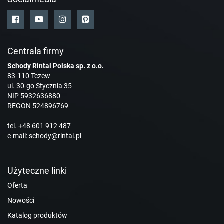
Centrala firmy
Schody Rintal Polska sp. z o.o.
83-110 Tczew
ul. 30-go Stycznia 35
NIP 5932636880
REGON 524896769
tel.
+48 601 912 487
e-mail:
schody@rintal.pl
Użyteczne linki
Oferta
Nowości
Katalog produktów