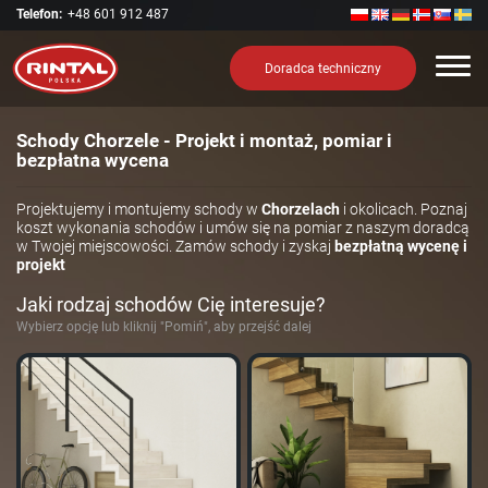
Telefon:
+48 601 912 487
Nawi
Doradca techniczny
Schody Chorzele - Projekt i montaż, pomiar i
bezpłatna wycena
Projektujemy i montujemy schody w
Chorzelach
i okolicach. Poznaj
koszt wykonania schodów i umów się na pomiar z naszym doradcą
w Twojej miejscowości. Zamów schody i zyskaj
bezpłatną wycenę i
projekt
Jaki rodzaj schodów Cię interesuje?
Wybierz opcję lub kliknij "Pomiń", aby przejść dalej