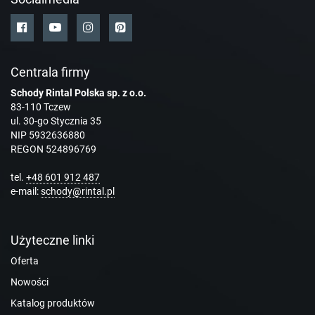
Centrala firmy
Schody Rintal Polska sp. z o.o.
83-110 Tczew
ul. 30-go Stycznia 35
NIP 5932636880
REGON 524896769
tel.
+48 601 912 487
e-mail:
schody@rintal.pl
Użyteczne linki
Oferta
Nowości
Katalog produktów