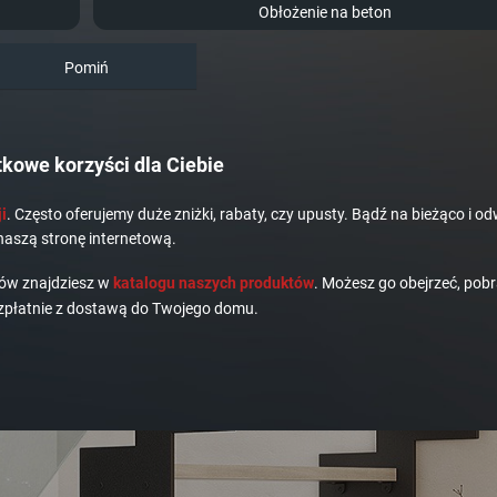
Obłożenie na beton
Pomiń
kowe korzyści dla Ciebie
i
. Często oferujemy duże zniżki, rabaty, czy upusty. Bądź na bieżąco i od
naszą stronę internetową.
dów znajdziesz w
katalogu naszych produktów
. Możesz go obejrzeć, pobr
płatnie z dostawą do Twojego domu.