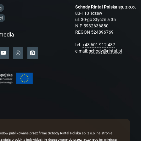
Schody Rintal Polska sp. z o.o.
g
83-110 Tczew
ci
ul. 30-go Stycznia 35
NIP 5932636880
REGON 524896769
media
tel.
+48 601 912 487
e-mail:
schody@rintal.pl
odów publikowane przez firmę Schody Rintal Polska sp. z o.o. na stronie
dstawiają produkty indywidualnie dopasowane do przeznaczonego im miejsca