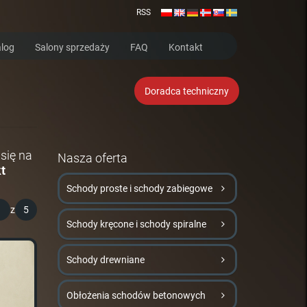
RSS
log
Salony sprzedaży
FAQ
Kontakt
Doradca techniczny
się na
Nasza oferta
t
Schody proste i schody zabiegowe
1
z
5
Schody kręcone i schody spiralne
Schody drewniane
Obłożenia schodów betonowych