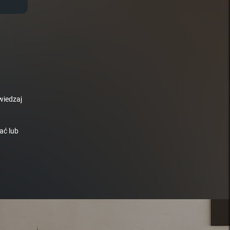
wiedzaj
ać lub