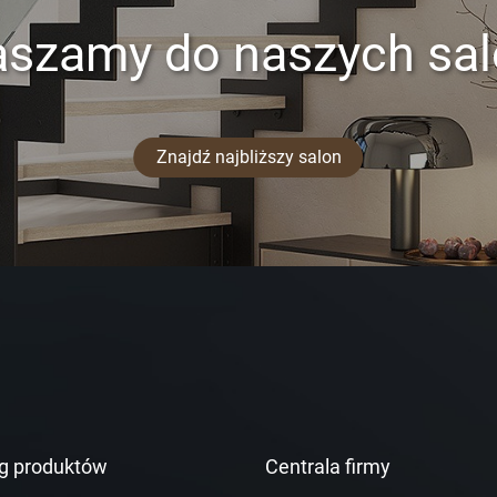
aszamy do naszych sa
Znajdź najbliższy salon
g produktów
Centrala firmy