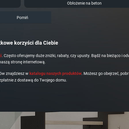
Obłożenie na beton
Pomiń
kowe korzyści dla Ciebie
i
. Często oferujemy duże zniżki, rabaty, czy upusty. Bądź na bieżąco i od
naszą stronę internetową.
dów znajdziesz w
katalogu naszych produktów
. Możesz go obejrzeć, pobr
płatnie z dostawą do Twojego domu.