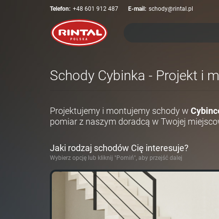
Telefon:
+48 601 912 487
E-mail:
schody@rintal.pl
Schody Cybinka - Projekt i 
Projektujemy i montujemy schody w
Cybinc
pomiar z naszym doradcą w Twojej miejsco
Jaki rodzaj schodów Cię interesuje?
Wybierz opcję lub kliknij "Pomiń", aby przejść dalej