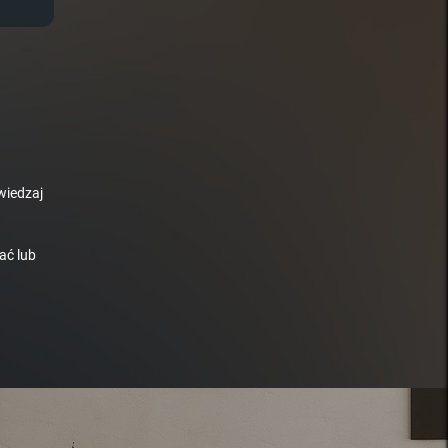
wiedzaj
ać lub