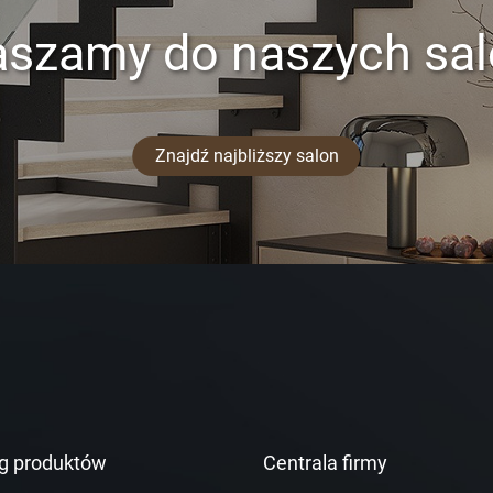
aszamy do naszych sa
Znajdź najbliższy salon
g produktów
Centrala firmy