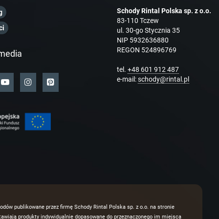
Schody Rintal Polska sp. z o.o.
g
83-110 Tczew
ci
ul. 30-go Stycznia 35
NIP 5932636880
REGON 524896769
media
tel.
+48 601 912 487
e-mail:
schody@rintal.pl
odów publikowane przez firmę Schody Rintal Polska sp. z o.o. na stronie
dstawiają produkty indywidualnie dopasowane do przeznaczonego im miejsca