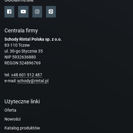
Centrala firmy
Schody Rintal Polska sp. z o.o.
83-110 Tczew
ul. 30-go Stycznia 35
NIP 5932636880
REGON 524896769
tel.
+48 601 912 487
e-mail:
schody@rintal.pl
Użyteczne linki
Oferta
Nowości
Katalog produktów