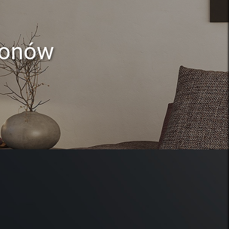
lonów