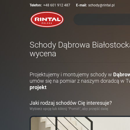
Telefon:
+48 601 912 487
E-mail:
schody@rintal.pl
Schody Dąbrowa Białostocka 
wycena
Projektujemy i montujemy schody w
Dąbrow
umów się na pomiar z naszym doradcą w Tw
projekt
Jaki rodzaj schodów Cię interesuje?
Wybierz opcję lub kliknij "Pomiń", aby przejść dalej