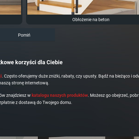
Obłożenie na beton
Pomiń
kowe korzyści dla Ciebie
i
. Często oferujemy duże zniżki, rabaty, czy upusty. Bądź na bieżąco i od
naszą stronę internetową.
dów znajdziesz w
katalogu naszych produktów
. Możesz go obejrzeć, pobr
płatnie z dostawą do Twojego domu.