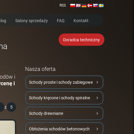
RSS
log
Salony sprzedaży
FAQ
Kontakt
Doradca techniczny
na
Nasza oferta
hodów i
Schody proste i schody zabiegowe
cenę i
Schody kręcone i schody spiralne
1
z
5
Schody drewniane
Obłożenia schodów betonowych