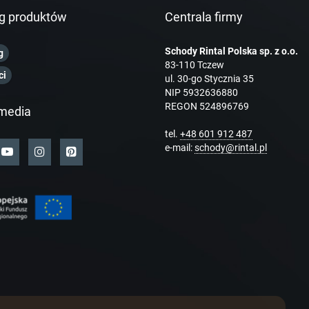
g produktów
Centrala firmy
Schody Rintal Polska sp. z o.o.
g
83-110 Tczew
ci
ul. 30-go Stycznia 35
NIP 5932636880
REGON 524896769
media
tel.
+48 601 912 487
e-mail:
schody@rintal.pl