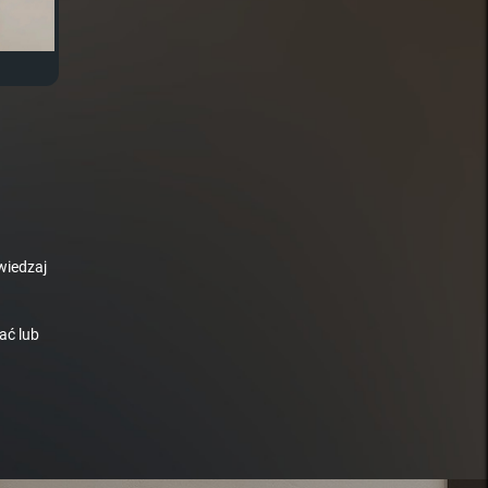
wiedzaj
ać lub