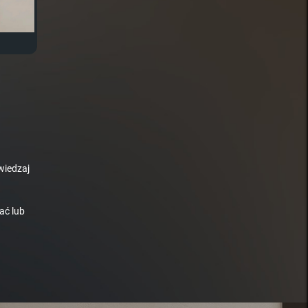
wiedzaj
ać lub