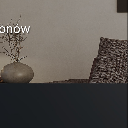
lonów