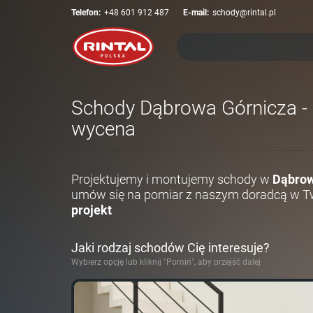
Telefon:
+48 601 912 487
E-mail:
schody@rintal.pl
Schody Dąbrowa Górnicza - P
wycena
Projektujemy i montujemy schody w
Dąbrow
umów się na pomiar z naszym doradcą w Tw
projekt
Jaki rodzaj schodów Cię interesuje?
Wybierz opcję lub kliknij "Pomiń", aby przejść dalej