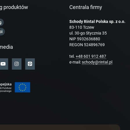
g produktów
Centrala firmy
Schody Rintal Polska sp. z o.o.
g
83-110 Tczew
ci
ul. 30-go Stycznia 35
NIP 5932636880
REGON 524896769
media
tel.
+48 601 912 487
e-mail:
schody@rintal.pl