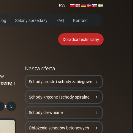
RSS
log
Salony sprzedaży
FAQ
Kontakt
Doradca techniczny
Nasza oferta
w i
Schody proste i schody zabiegowe
cenę i
Schody kręcone i schody spiralne
1
z
5
Schody drewniane
Obłożenia schodów betonowych