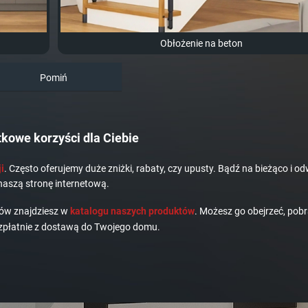
Obłożenie na beton
Pomiń
kowe korzyści dla Ciebie
i
. Często oferujemy duże zniżki, rabaty, czy upusty. Bądź na bieżąco i od
naszą stronę internetową.
dów znajdziesz w
katalogu naszych produktów
. Możesz go obejrzeć, pobr
płatnie z dostawą do Twojego domu.