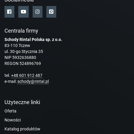
Centrala firmy
Schody Rintal Polska sp. z o.o.
83-110 Tczew
ul. 30-go Stycznia 35
NIP 5932636880
REGON 524896769
tel.
+48 601 912 487
e-mail:
schody@rintal.pl
Użyteczne linki
Oferta
Nowości
Katalog produktów