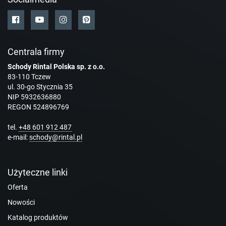
Centrala firmy
Schody Rintal Polska sp. z o.o.
83-110 Tczew
ul. 30-go Stycznia 35
NIP 5932636880
REGON 524896769
tel.
+48 601 912 487
e-mail:
schody@rintal.pl
Użyteczne linki
Oferta
Nowości
Katalog produktów