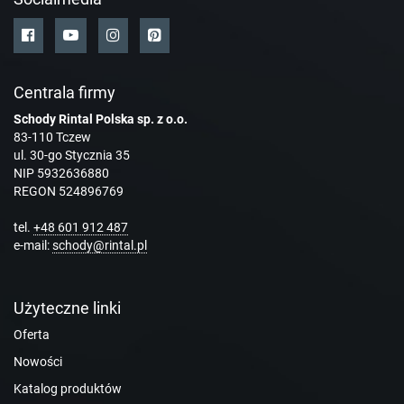
Centrala firmy
Schody Rintal Polska sp. z o.o.
83-110 Tczew
ul. 30-go Stycznia 35
NIP 5932636880
REGON 524896769
tel.
+48 601 912 487
e-mail:
schody@rintal.pl
Użyteczne linki
Oferta
Nowości
Katalog produktów