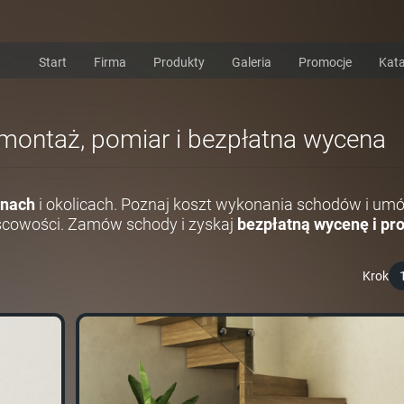
Start
Firma
Produkty
Galeria
Promocje
Kata
 montaż, pomiar i bezpłatna wycena
anach
i okolicach. Poznaj koszt wykonania schodów i umó
scowości. Zamów schody i zyskaj
bezpłatną wycenę i pro
Krok