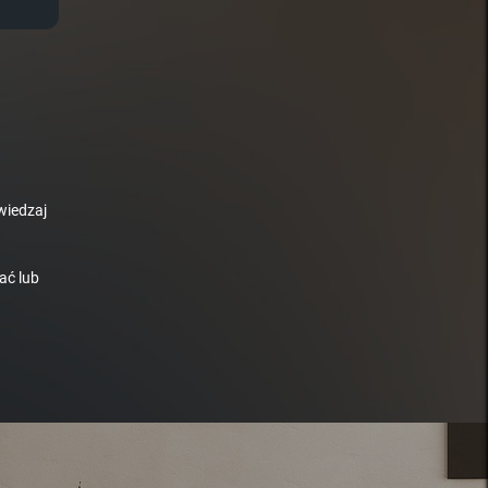
wiedzaj
ać lub