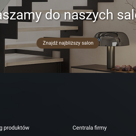
aszamy do naszych sa
Znajdź najbliższy salon
g produktów
Centrala firmy