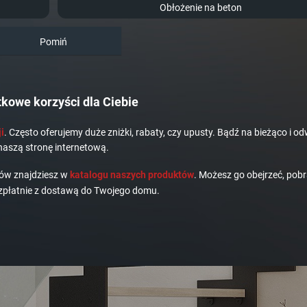
Obłożenie na beton
Pomiń
kowe korzyści dla Ciebie
i
. Często oferujemy duże zniżki, rabaty, czy upusty. Bądź na bieżąco i od
naszą stronę internetową.
dów znajdziesz w
katalogu naszych produktów
. Możesz go obejrzeć, pobr
płatnie z dostawą do Twojego domu.