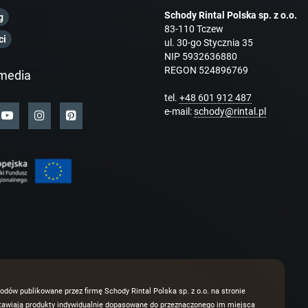
Schody Rintal Polska sp. z o.o.
g
83-110 Tczew
ci
ul. 30-go Stycznia 35
NIP 5932636880
REGON 524896769
media
tel.
+48 601 912 487
e-mail:
schody@rintal.pl
odów publikowane przez firmę Schody Rintal Polska sp. z o.o. na stronie
dstawiają produkty indywidualnie dopasowane do przeznaczonego im miejsca