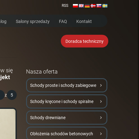
RSS
log
Salony sprzedaży
FAQ
Kontakt
Doradca techniczny
w się
Nasza oferta
jekt
Schody proste i schody zabiegowe
1
z
5
Schody kręcone i schody spiralne
Schody drewniane
Obłożenia schodów betonowych