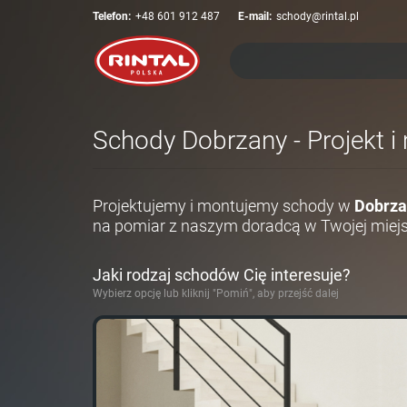
Telefon:
+48 601 912 487
E-mail:
schody@rintal.pl
Schody Dobrzany - Projekt i
Projektujemy i montujemy schody w
Dobrz
na pomiar z naszym doradcą w Twojej miej
Jaki rodzaj schodów Cię interesuje?
Wybierz opcję lub kliknij "Pomiń", aby przejść dalej