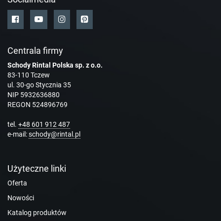
Centrala firmy
Schody Rintal Polska sp. z o.o.
83-110 Tczew
ul. 30-go Stycznia 35
NIP 5932636880
REGON 524896769
tel.
+48 601 912 487
e-mail:
schody@rintal.pl
Użyteczne linki
Oferta
Nowości
Katalog produktów