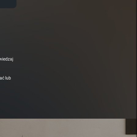
wiedzaj
ać lub