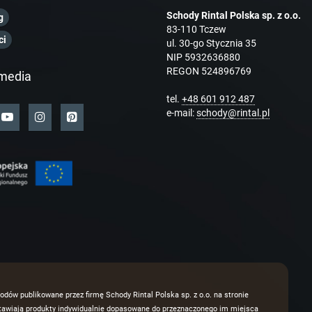
Schody Rintal Polska sp. z o.o.
g
83-110 Tczew
ci
ul. 30-go Stycznia 35
NIP 5932636880
REGON 524896769
media
tel.
+48 601 912 487
e-mail:
schody@rintal.pl
odów publikowane przez firmę Schody Rintal Polska sp. z o.o. na stronie
dstawiają produkty indywidualnie dopasowane do przeznaczonego im miejsca