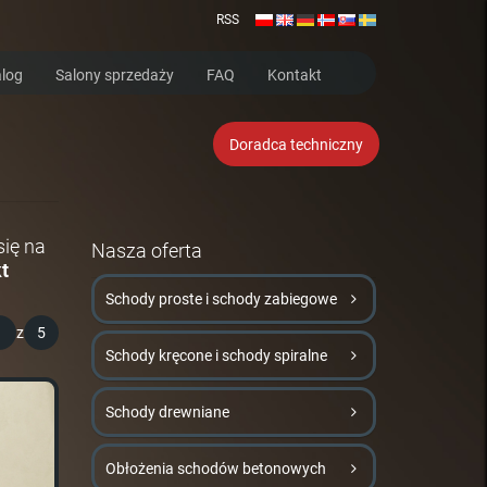
RSS
log
Salony sprzedaży
FAQ
Kontakt
Doradca techniczny
się na
Nasza oferta
t
Schody proste i schody zabiegowe
1
z
5
Schody kręcone i schody spiralne
Schody drewniane
Obłożenia schodów betonowych