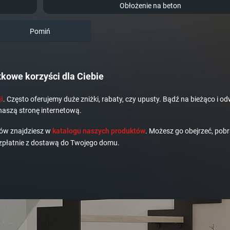
Obłożenie na beton
Pomiń
kowe korzyści dla Ciebie
i
. Często oferujemy duże zniżki, rabaty, czy upusty. Bądź na bieżąco i od
naszą stronę internetową.
dów znajdziesz w
katalogu naszych produktów
. Możesz go obejrzeć, pobr
płatnie z dostawą do Twojego domu.