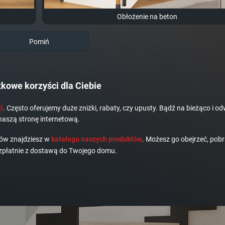
Obłożenie na beton
Pomiń
kowe korzyści dla Ciebie
i
. Często oferujemy duże zniżki, rabaty, czy upusty. Bądź na bieżąco i od
naszą stronę internetową.
dów znajdziesz w
katalogu naszych produktów
. Możesz go obejrzeć, pobr
płatnie z dostawą do Twojego domu.