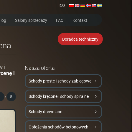
RSS
log
Salony sprzedaży
FAQ
Kontakt
Doradca techniczny
cena
w i
Nasza oferta
cenę i
Schody proste i schody zabiegowe
Schody kręcone i schody spiralne
1
z
5
Schody drewniane
Obłożenia schodów betonowych