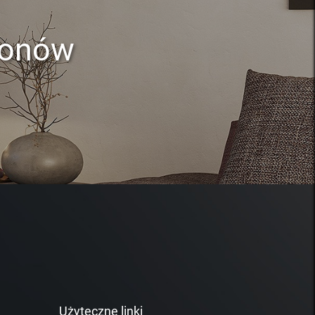
lonów
Użyteczne linki