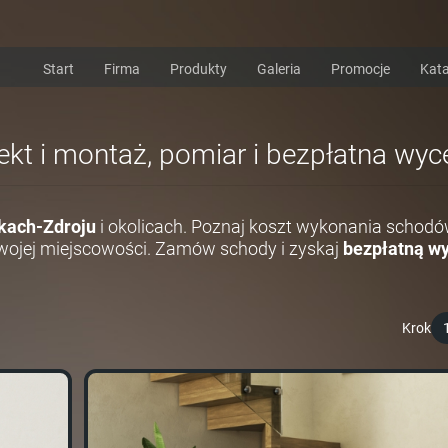
Start
Firma
Produkty
Galeria
Promocje
Kata
jekt i montaż, pomiar i bezpłatna wy
kach-Zdroju
i okolicach. Poznaj koszt wykonania schodó
ojej miejscowości. Zamów schody i zyskaj
bezpłatną wy
Krok