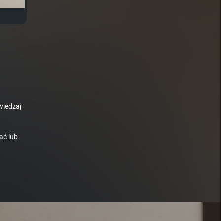
wiedzaj
ać lub