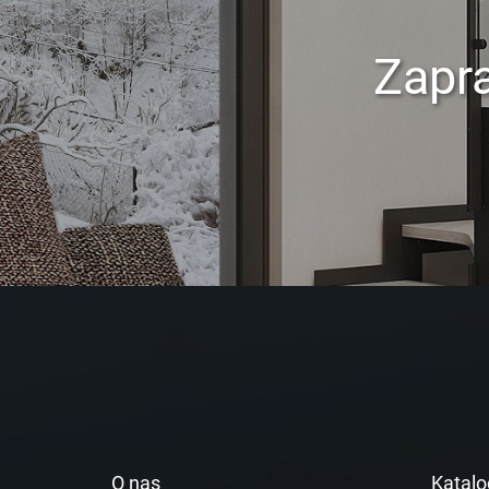
Zapr
O nas
Katalo