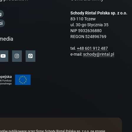
Schody Rintal Polska sp. z o.o.
g
83-110 Tczew
ci
ul. 30-go Stycznia 35
NIP 5932636880
REGON 524896769
media
tel.
+48 601 912 487
e-mail:
schody@rintal.pl
odów publikowane przez firmę Schody Rintal Polska sp. z o.o. na stronie