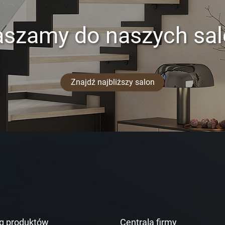
aszamy do naszych sa
Znajdź najbliższy salon
g produktów
Centrala firmy