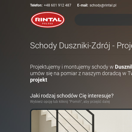
Telefon:
+48 601 912 487
E-mail:
schody@rintal.pl
Schody Duszniki-Zdrój - Pro
Projektujemy i montujemy schody w
Duszni
umów się na pomiar z naszym doradcą w Tw
projekt
Jaki rodzaj schodów Cię interesuje?
Wybierz opcję lub kliknij "Pomiń", aby przejść dalej