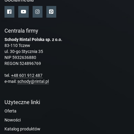
Centrala firmy
Schody Rintal Polska sp. z o.o.
83-110 Tczew
ul. 30-go Stycznia 35
NIP 5932636880
REGON 524896769
tel.
+48 601 912 487
e-mail:
schody@rintal.pl
Użyteczne linki
Oferta
Nowości
Katalog produktów