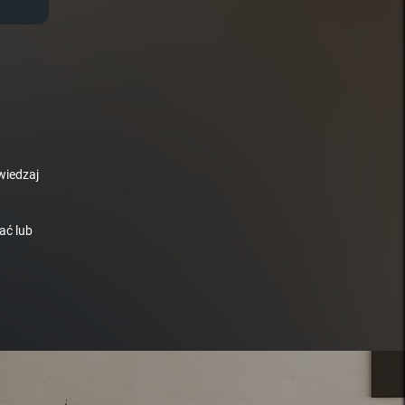
wiedzaj
ać lub