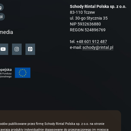
Schody Rintal Polska sp. z o.o.
g
83-110 Tczew
ci
ul. 30-go Stycznia 35
NIP 5932636880
REGON 524896769
media
tel.
+48 601 912 487
e-mail:
schody@rintal.pl
odów publikowane przez firmę Schody Rintal Polska sp. z o.o. na stronie
dstawiają produkty indywidualnie dopasowane do przeznaczonego im miejsca