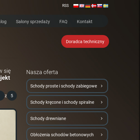
RSS
log
Salony sprzedaży
FAQ
Kontakt
Doradca techniczny
w się
Nasza oferta
jekt
Schody proste i schody zabiegowe
1
z
5
Schody kręcone i schody spiralne
Schody drewniane
Obłożenia schodów betonowych