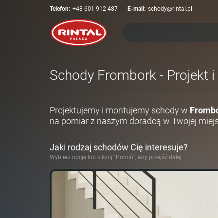
Telefon:
+48 601 912 487
E-mail:
schody@rintal.pl
Schody Frombork - Projekt i
Projektujemy i montujemy schody w
Fromb
na pomiar z naszym doradcą w Twojej miej
Jaki rodzaj schodów Cię interesuje?
Wybierz opcję lub kliknij "Pomiń", aby przejść dalej