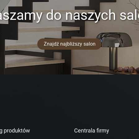
aszamy do naszych sa
Znajdź najbliższy salon
g produktów
Centrala firmy