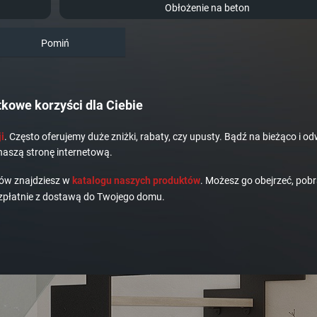
Obłożenie na beton
Pomiń
kowe korzyści dla Ciebie
i
. Często oferujemy duże zniżki, rabaty, czy upusty. Bądź na bieżąco i od
naszą stronę internetową.
dów znajdziesz w
katalogu naszych produktów
. Możesz go obejrzeć, pobr
płatnie z dostawą do Twojego domu.