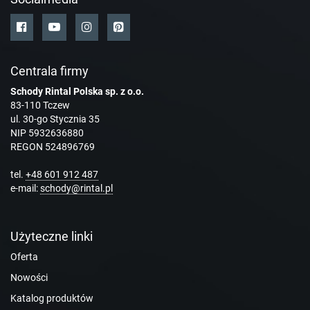
Centrala firmy
Schody Rintal Polska sp. z o.o.
83-110 Tczew
ul. 30-go Stycznia 35
NIP 5932636880
REGON 524896769
tel.
+48 601 912 487
e-mail:
schody@rintal.pl
Użyteczne linki
Oferta
Nowości
Katalog produktów