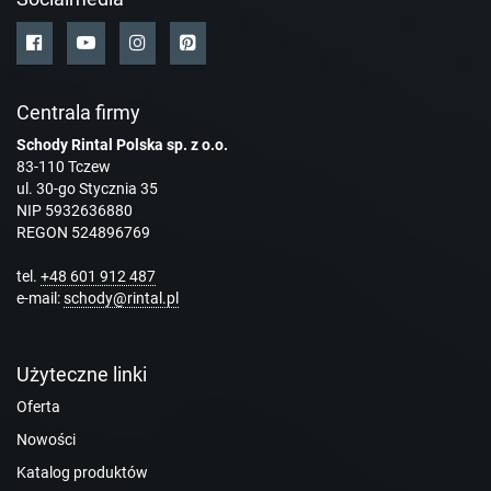
Centrala firmy
Schody Rintal Polska sp. z o.o.
83-110 Tczew
ul. 30-go Stycznia 35
NIP 5932636880
REGON 524896769
tel.
+48 601 912 487
e-mail:
schody@rintal.pl
Użyteczne linki
Oferta
Nowości
Katalog produktów