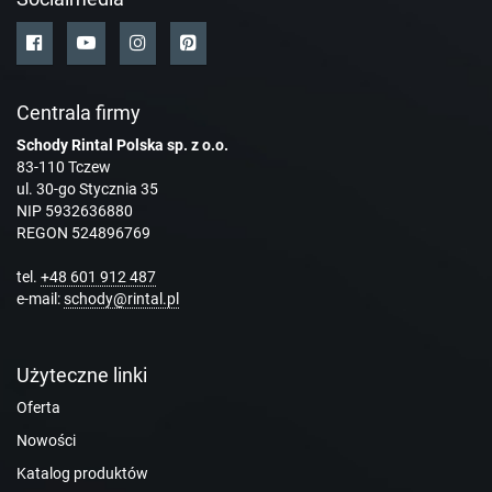
Centrala firmy
Schody Rintal Polska sp. z o.o.
83-110 Tczew
ul. 30-go Stycznia 35
NIP 5932636880
REGON 524896769
tel.
+48 601 912 487
e-mail:
schody@rintal.pl
Użyteczne linki
Oferta
Nowości
Katalog produktów