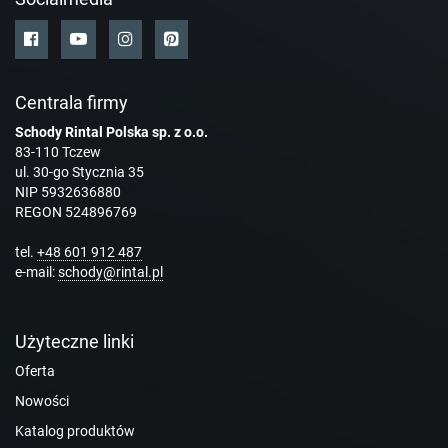
Centrala firmy
Schody Rintal Polska sp. z o.o.
83-110 Tczew
ul. 30-go Stycznia 35
NIP 5932636880
REGON 524896769
tel.
+48 601 912 487
e-mail:
schody@rintal.pl
Użyteczne linki
Oferta
Nowości
Katalog produktów