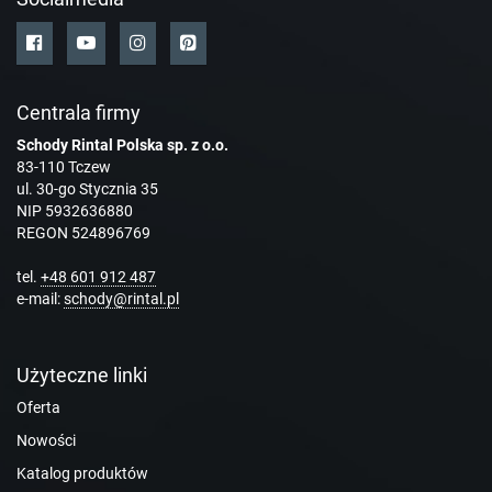
Centrala firmy
Schody Rintal Polska sp. z o.o.
83-110 Tczew
ul. 30-go Stycznia 35
NIP 5932636880
REGON 524896769
tel.
+48 601 912 487
e-mail:
schody@rintal.pl
Użyteczne linki
Oferta
Nowości
Katalog produktów