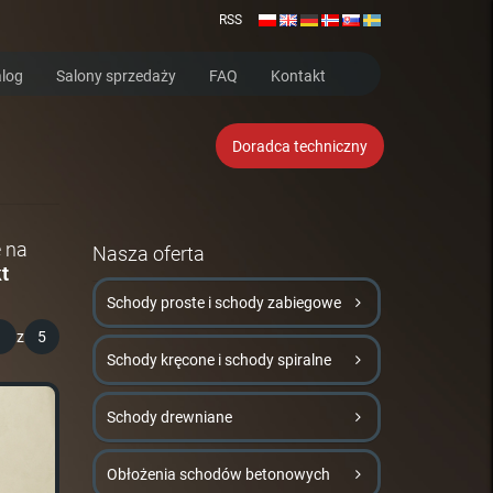
RSS
log
Salony sprzedaży
FAQ
Kontakt
Doradca techniczny
ę na
Nasza oferta
t
Schody proste i schody zabiegowe
1
z
5
Schody kręcone i schody spiralne
Schody drewniane
Obłożenia schodów betonowych