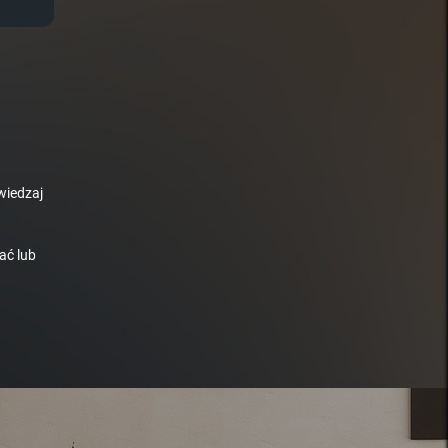
wiedzaj
ać lub