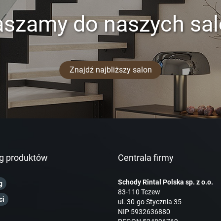
aszamy do naszych sa
Znajdź najbliższy salon
g produktów
Centrala firmy
Schody Rintal Polska sp. z o.o.
g
83-110 Tczew
ci
ul. 30-go Stycznia 35
NIP 5932636880