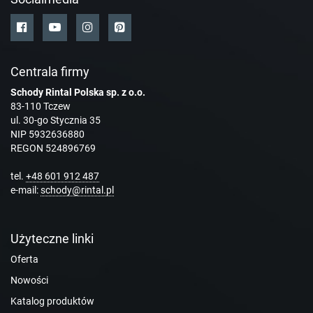
Centrala firmy
Schody Rintal Polska sp. z o.o.
83-110 Tczew
ul. 30-go Stycznia 35
NIP 5932636880
REGON 524896769
tel.
+48 601 912 487
e-mail:
schody@rintal.pl
Użyteczne linki
Oferta
Nowości
Katalog produktów