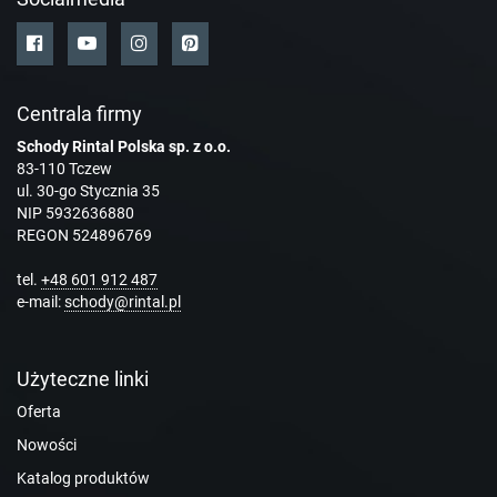
Centrala firmy
Schody Rintal Polska sp. z o.o.
83-110 Tczew
ul. 30-go Stycznia 35
NIP 5932636880
REGON 524896769
tel.
+48 601 912 487
e-mail:
schody@rintal.pl
Użyteczne linki
Oferta
Nowości
Katalog produktów