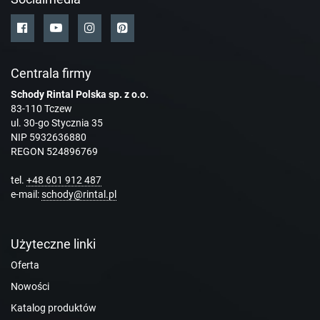
Centrala firmy
Schody Rintal Polska sp. z o.o.
83-110 Tczew
ul. 30-go Stycznia 35
NIP 5932636880
REGON 524896769
tel.
+48 601 912 487
e-mail:
schody@rintal.pl
Użyteczne linki
Oferta
Nowości
Katalog produktów