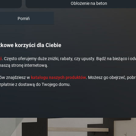
Obłożenie na beton
Pomiń
kowe korzyści dla Ciebie
i
. Często oferujemy duże zniżki, rabaty, czy upusty. Bądź na bieżąco i od
naszą stronę internetową.
dów znajdziesz w
katalogu naszych produktów
. Możesz go obejrzeć, pobr
płatnie z dostawą do Twojego domu.