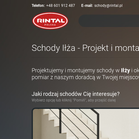
Telefon:
+48 601 912 487
E-mail:
schody@rintal.pl
Schody Iłża - Projekt i mont
Projektujemy i montujemy schody w
Iłży
i o
pomiar z naszym doradcą w Twojej miejsco
Jaki rodzaj schodów Cię interesuje?
Wybierz opcję lub kliknij "Pomiń", aby przejść dalej