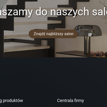
aszamy do naszych sa
Znajdź najbliższy salon
g produktów
Centrala firmy