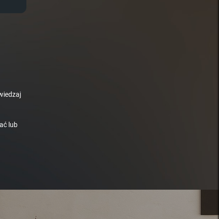
wiedzaj
ać lub