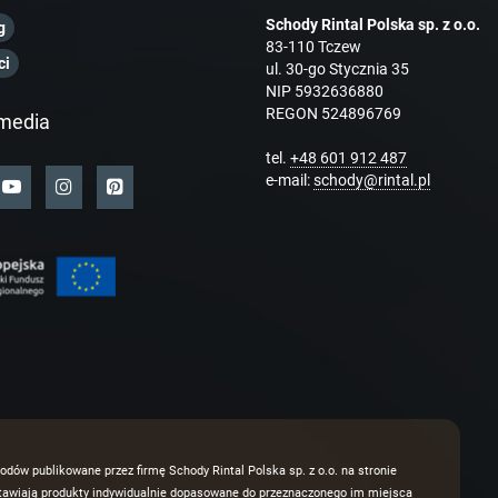
Schody Rintal Polska sp. z o.o.
g
83-110 Tczew
ci
ul. 30-go Stycznia 35
NIP 5932636880
REGON 524896769
media
tel.
+48 601 912 487
e-mail:
schody@rintal.pl
odów publikowane przez firmę Schody Rintal Polska sp. z o.o. na stronie
dstawiają produkty indywidualnie dopasowane do przeznaczonego im miejsca