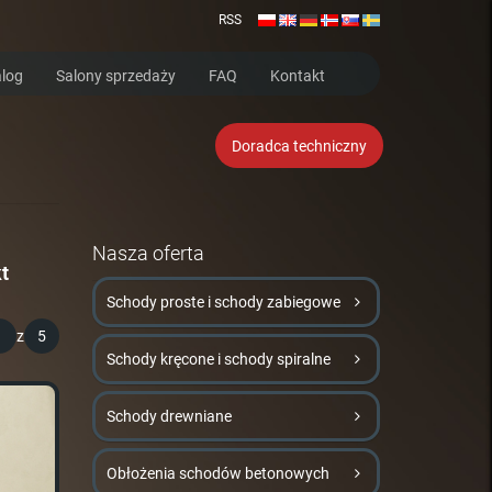
RSS
log
Salony sprzedaży
FAQ
Kontakt
Doradca techniczny
Nasza oferta
t
Schody proste i schody zabiegowe
1
z
5
Schody kręcone i schody spiralne
Schody drewniane
Obłożenia schodów betonowych