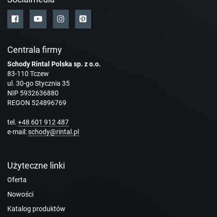
Centrala firmy
Schody Rintal Polska sp. z o.o.
83-110 Tczew
ul. 30-go Stycznia 35
NIP 5932636880
REGON 524896769
tel.
+48 601 912 487
e-mail:
schody@rintal.pl
Użyteczne linki
Oferta
Nowości
Katalog produktów