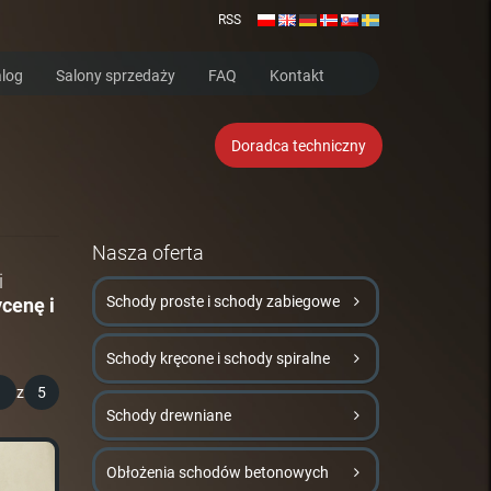
RSS
log
Salony sprzedaży
FAQ
Kontakt
Doradca techniczny
Nasza oferta
i
Schody proste i schody zabiegowe
cenę i
Schody kręcone i schody spiralne
1
z
5
Schody drewniane
Obłożenia schodów betonowych