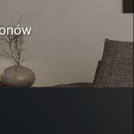
lonów