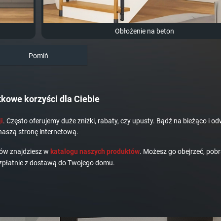
Obłożenie na beton
Pomiń
kowe korzyści dla Ciebie
i
. Często oferujemy duże zniżki, rabaty, czy upusty. Bądź na bieżąco i od
naszą stronę internetową.
dów znajdziesz w
katalogu naszych produktów
. Możesz go obejrzeć, pobr
płatnie z dostawą do Twojego domu.