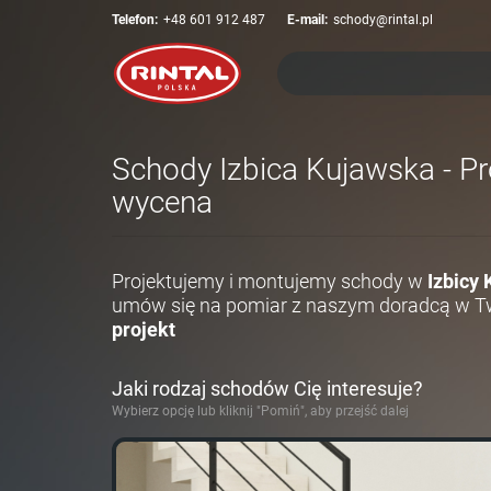
Telefon:
+48 601 912 487
E-mail:
schody@rintal.pl
Schody Izbica Kujawska - Pr
wycena
Projektujemy i montujemy schody w
Izbicy 
umów się na pomiar z naszym doradcą w Tw
projekt
Jaki rodzaj schodów Cię interesuje?
Wybierz opcję lub kliknij "Pomiń", aby przejść dalej