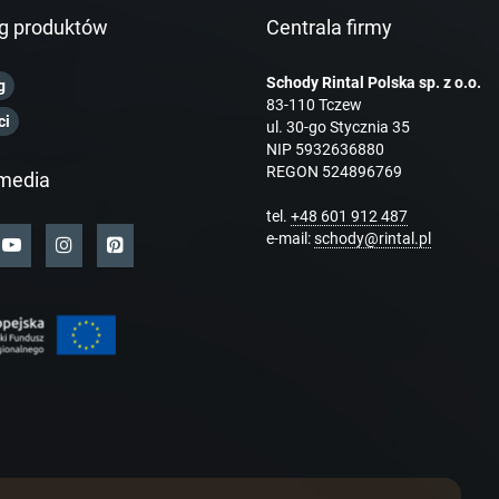
g produktów
Centrala firmy
Schody Rintal Polska sp. z o.o.
g
83-110 Tczew
ci
ul. 30-go Stycznia 35
NIP 5932636880
REGON 524896769
media
tel.
+48 601 912 487
e-mail:
schody@rintal.pl