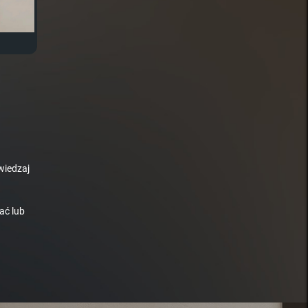
wiedzaj
ać lub