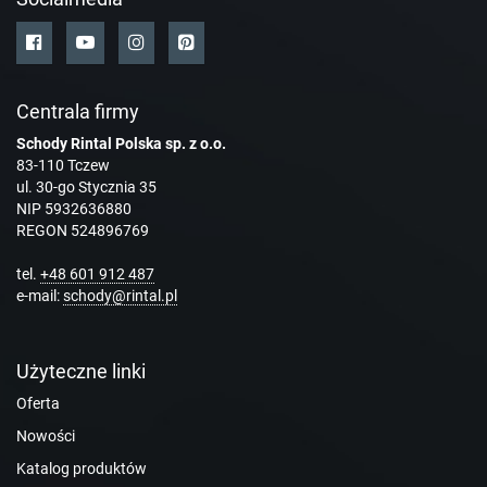
Centrala firmy
Schody Rintal Polska sp. z o.o.
83-110 Tczew
ul. 30-go Stycznia 35
NIP 5932636880
REGON 524896769
tel.
+48 601 912 487
e-mail:
schody@rintal.pl
Użyteczne linki
Oferta
Nowości
Katalog produktów