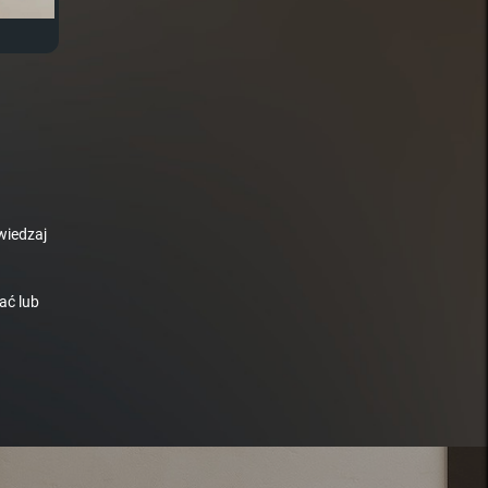
wiedzaj
ać lub