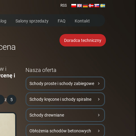
RSS
log
Salony sprzedaży
FAQ
Kontakt
Doradca techniczny
ycena
w i
Nasza oferta
cenę i
Schody proste i schody zabiegowe
Schody kręcone i schody spiralne
1
z
5
Schody drewniane
Obłożenia schodów betonowych