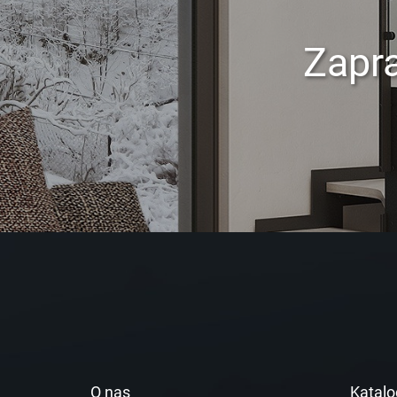
Zapr
O nas
Katalo