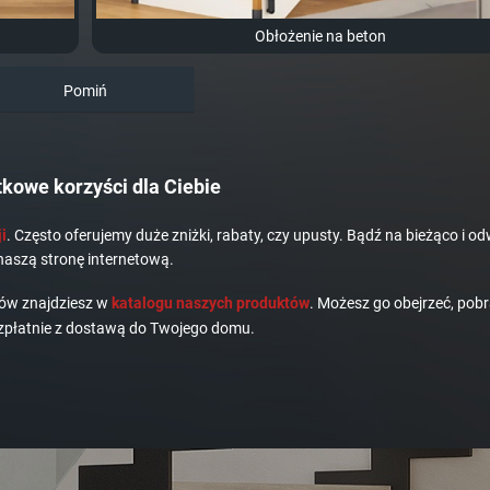
Obłożenie na beton
Pomiń
kowe korzyści dla Ciebie
i
. Często oferujemy duże zniżki, rabaty, czy upusty. Bądź na bieżąco i od
naszą stronę internetową.
dów znajdziesz w
katalogu naszych produktów
. Możesz go obejrzeć, pobr
płatnie z dostawą do Twojego domu.