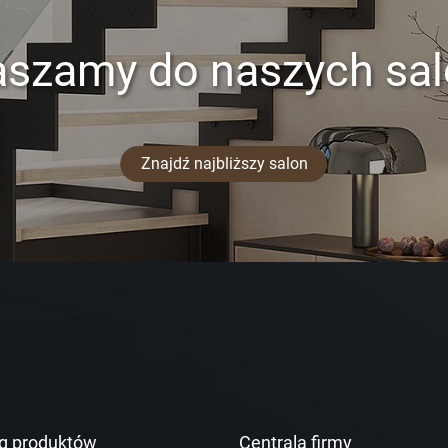
aszamy do naszych sa
Znajdź najbliższy salon
g produktów
Centrala firmy