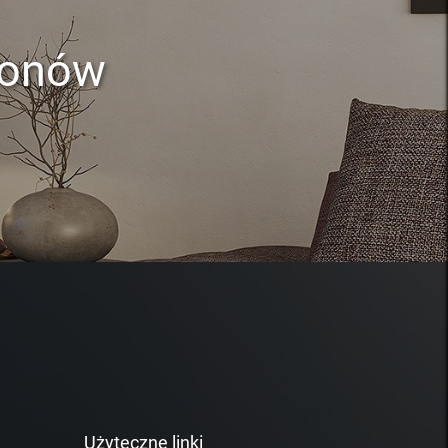
lonów
Użyteczne linki