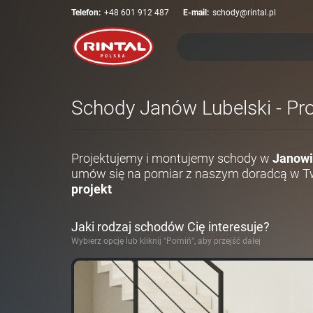
Telefon:
+48 601 912 487
E-mail:
schody@rintal.pl
Schody Janów Lubelski - Pro
Projektujemy i montujemy schody w
Janowi
umów się na pomiar z naszym doradcą w Tw
projekt
Jaki rodzaj schodów Cię interesuje?
Wybierz opcję lub kliknij "Pomiń", aby przejść dalej