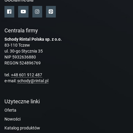
Centrala firmy
Schody Rintal Polska sp. z o.o.
83-110 Tczew
ul. 30-go Stycznia 35
NIP 5932636880
REGON 524896769
tel.
+48 601 912 487
e-mail:
schody@rintal.pl
Użyteczne linki
Oferta
Nowości
Katalog produktów