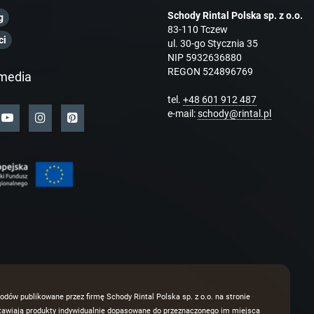
Schody Rintal Polska sp. z o.o.
g
83-110 Tczew
ci
ul. 30-go Stycznia 35
NIP 5932636880
REGON 524896769
media
tel.
+48 601 912 487
e-mail:
schody@rintal.pl
odów publikowane przez firmę Schody Rintal Polska sp. z o.o. na stronie
dstawiają produkty indywidualnie dopasowane do przeznaczonego im miejsca