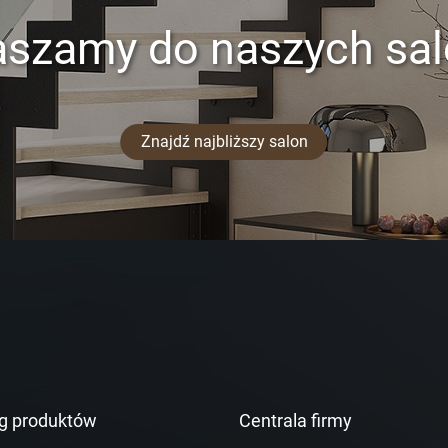
aszamy do naszych sa
Znajdź najbliższy salon
g produktów
Centrala firmy