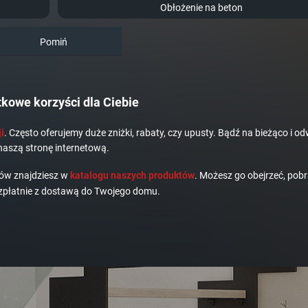
Obłożenie na beton
Pomiń
kowe korzyści dla Ciebie
i
. Często oferujemy duże zniżki, rabaty, czy upusty. Bądź na bieżąco i od
naszą stronę internetową.
dów znajdziesz w
katalogu naszych produktów
. Możesz go obejrzeć, pobr
płatnie z dostawą do Twojego domu.