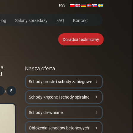
RSS
log
Salony sprzedaży
FAQ
Kontakt
Doradca techniczny
na
Nasza oferta
t
Schody proste i schody zabiegowe
1
z
5
Schody kręcone i schody spiralne
Schody drewniane
Obłożenia schodów betonowych