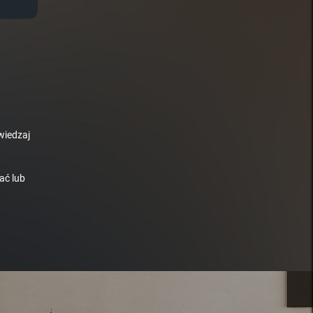
wiedzaj
ać lub