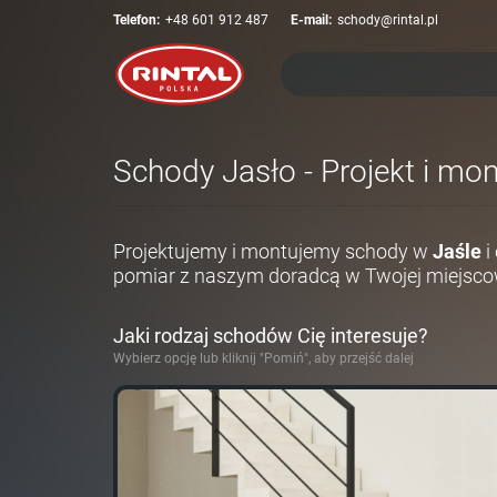
Telefon:
+48 601 912 487
E-mail:
schody@rintal.pl
Schody Jasło - Projekt i mo
Projektujemy i montujemy schody w
Jaśle
i
pomiar z naszym doradcą w Twojej miejsco
Jaki rodzaj schodów Cię interesuje?
Wybierz opcję lub kliknij "Pomiń", aby przejść dalej